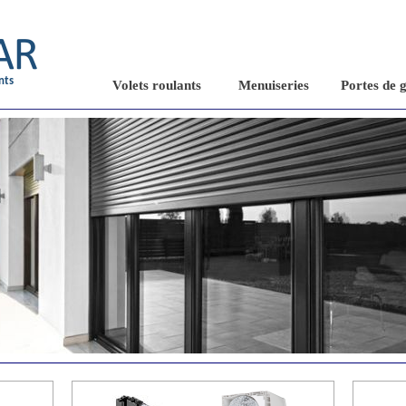
nts
Volets roulants
Menuiseries
Portes de 